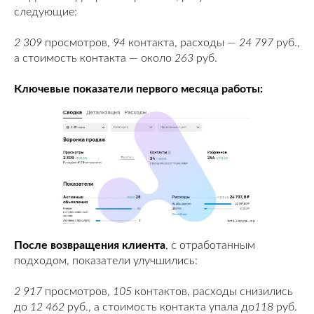
следующие:
2 309
просмотров,
94
контакта, расходы —
24 797
руб.,
а стоимость контакта — около
263
руб.
Ключевые показатели первого месяца работы:
После возвращения клиента
, с отработанным
подходом, показатели улучшились:
2 917
просмотров,
105
контактов, расходы снизились
до
12 462
руб., а стоимость контакта упала до
118
руб.