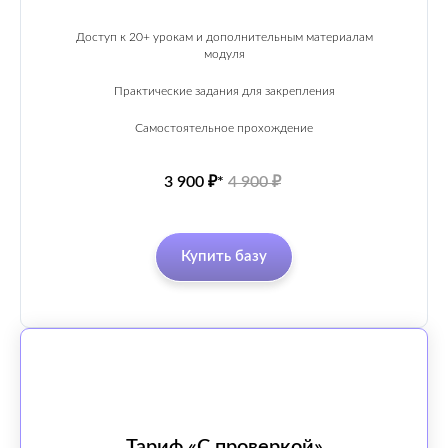
Доступ к 20+ урокам и дополнительным материалам
модуля
О компании Avilance
Политика
(Авиланс)
Контакты
конфиденциальности
Практические задания для закрепления
Написать в Телеграм
Самостоятельное прохождение
+7 939 899 54 57
Согласие на
3 900 ₽*
4 900 ₽
обработку ПД
Оферта
ИП Воробьева Ольга Геннадьевна
Avilance / Авиланс
ИНН: 504700647411
ОГРНИП: 323508100171816
Купить базу
Тариф «С проверкой»