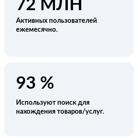
Самые популярные категории
32 млн - запчасти
25 млн - недвижимость
20 млн - одежда и обувь
17 млн - транспорт
16 млн - мебель
16 млн - ремонт и строительство
В условиях высокой конкуренции
продвижение на
Авито
через стандартные объявления теряет
эффективность: ленты переполнены, а ставки за
«иксы» растут.
Купить рекламу на Авито
в медийном
формате — значит показываться тем, кто ещё не вбил
конкретный запрос, но уже находится в процессе
выбора, и вести их напрямую на свой сайт.