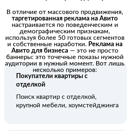
Охват
Количество уникальных
пользователей
Показы
Общее число показов рекламы
Клики
Переходы на сайт/объявление
CTR / VTR
Кликабельность и просмотры
видео
Глубина просмотра
Для видео-форматов