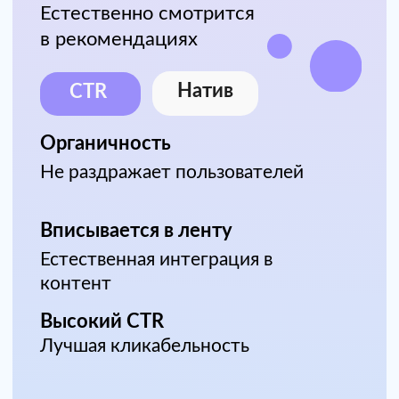
НТМL5 стандарт и премиум
Интерактивные баннеры с
анимацией — нестандартный
подход к продвижению на
Авито
Анимация
Интерактив
Интерактив
Вовлечение пользователя в
действие
Анимация
Динамичные привлекающие