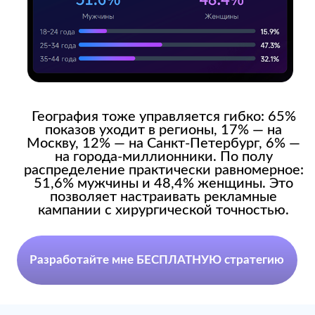
прозрачность и измеримость
результатов рекламных кампаний.
Этапы воронки
Осведоблённость