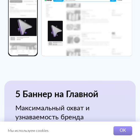
Видео
Максимальная вовлечённость
Видео
VTR
Вовлечение
Максимальное удержание
внимания
Демонстрация
Показ продукта в действии
OK
Мы используем cookies
Демонстрация