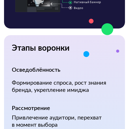
СРМ от 342Р
показ
Медийный стандарт
Натив
Классические баннерные