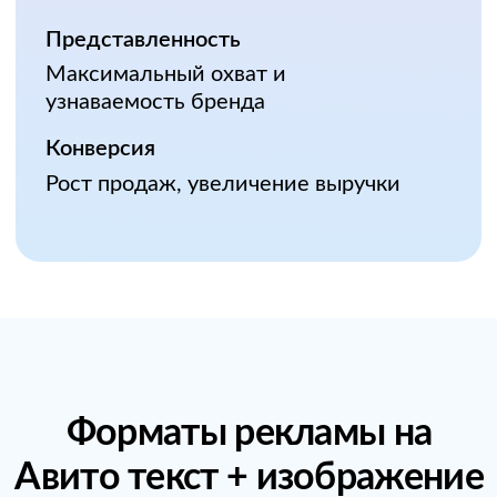
форматы рекламы на Авито
CTR
Стандарт
Проверенные временем
форматы
Универсальность
Подходит для любых целей
Доступность
Оптимальное соотношение
цена/качество
Заметные баннеры, с помощью
которых можно выгодно представить
ваш бренд или продуктовую новинку.
На изображения можно наложить
текст, логотип и кнопки.
Оплата за
СРМ от 214Р
видимый показ