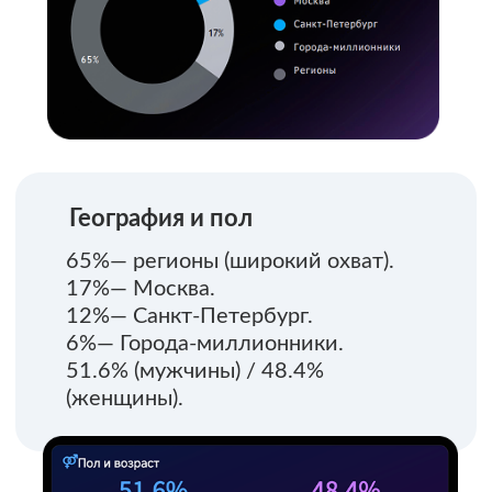
Представленность
доля видимости бренда
Полная
прозрачность
Решение любых задач
вашего бизнеса
Реклама на Авито для бизнеса
охватывает все этапы маркетинговой
воронки — от формирования спроса
до роста продаж. Полная