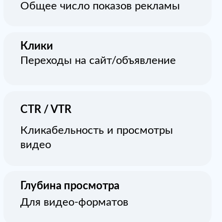
Нативный баннер
Этапы воронки
Естественно смотрится
в рекомендациях
Натив
CTR
Органичность