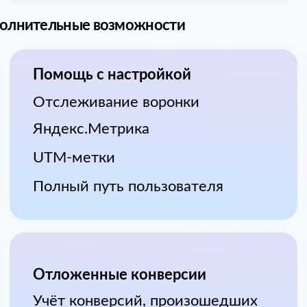
Не раздражает пользователей
Вписывается в ленту
Естественная интеграция в
контент
Высокий CTR
Лучшая кликабельность
Баннеры мимикрируют под объявления
на Авито, но остаются по-прежнему
заметным. Картинка, логотип, текст и
кнопка являются самостоятельными
кликабельными элементами и
подталкивают к совершению целевых
действий.
Оплата за клик
СРС от 1Р