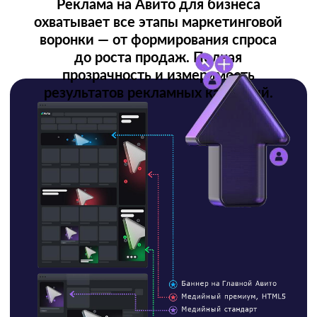
для топовых брендов
VIP
ѴІР-формат
Приоритетное размещение
Эксклюзив
Уникальные рекламные площадки
Премиум-трафик
Целевая платежеспособная
аудитория
Целевая платежеспособная аудитория
Баннерная реклама на Авито в формате
медийного премиума- это крупные яркие
баннеры, которые
показываются в самых выгодных местах на
площадке и позволяют захватить внимание
пользователя. Места показа определяются
в зависимости от настроек.
На изображения можно наложить текст,
логотип и кнопку.
Оплата за видимый