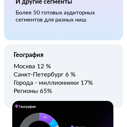
Отслеживайте результаты
кампании онлайн через личный
кабинет
Узнаваемость
Рост знания бренда
Медийный эффект
Измерение влияния рекламы на
органический трафик и продажи
Измеримость
результатов