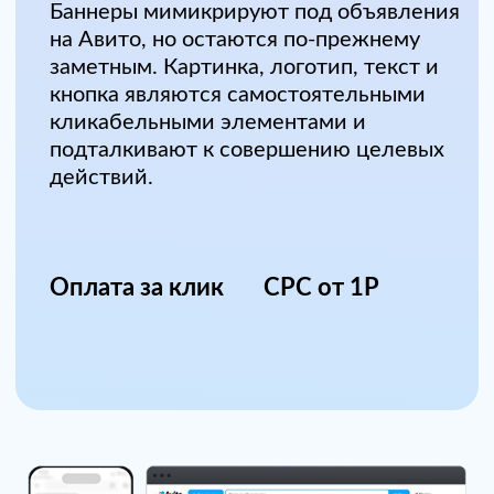
элементы
Креатив
Нестандартные форматы и
подходы
Баннеры мимикрируют под объявления
на Авито, но остаются по-прежнему
заметным. Картинка, логотип, текст и
кнопка являются самостоятельными
кликабельными элементами и
подталкивают к совершению целевых
действий.
Оплата за
СРМ от 342Р стандарт
видимый показ
СРМ от 244Р
стандарт