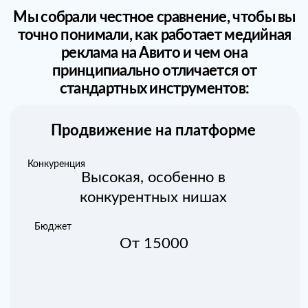
Вывод: если вам нужны измеримые
результаты, работа на опережение и
возможность вести клиента на собственный
ресурс —
реклама на Авито
в медийном
формате становится безальтернативным
инструментом. Обычное
продвижение на
Авито
не даёт ни такого охвата, ни подобной
гибкости настроек.
Таргетинг, который приводит
только целевую аудиторию