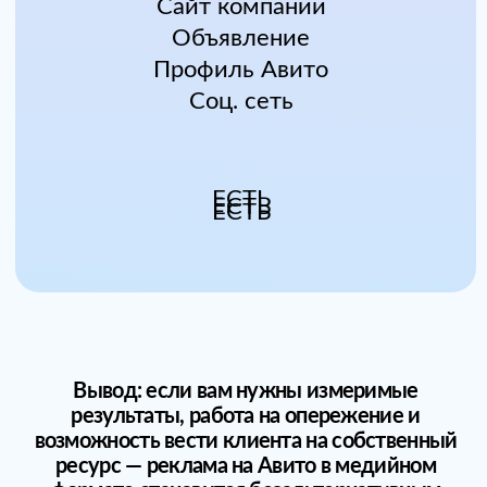
География и пол
65%— регионы (широкий охват).
17%— Москва.
12%— Санкт-Петербург.
6%— Города-миллионники.
51.6% (мужчины) / 48.4%
(женщины).