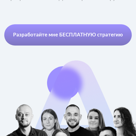
Почему бизнесу стоит
купить рекламу на Авито
прямо сейчас
Каждый месяц площадка собирает 72 млн
активных пользователей — для тех, кто
интересуется,
авито сколько пользователей
охватывает ежемесячно, ответ очевиден: это
сопоставимо с крупнейшими федеральными
медиа. Это не просто просмотры: 93%
аудитории ищут товары и услуги через поиск, а