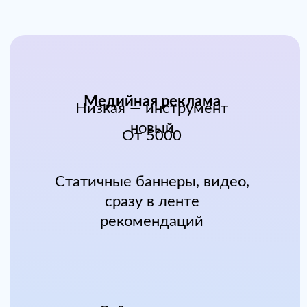
Путешественники
Поиск краткосрочной аренды,
бронь отелей, экскурсии
И другие сегменты
Более 50 готовых аудиторных
сегментов для разных ниш
География
Москва 12 %
Санкт-Петербург 6 %
Города - миллионники 17%
Регионы 65%