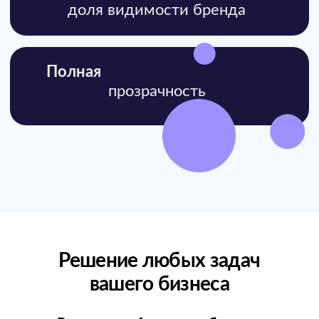
(CPM)
Форматы рекламы текст +
изображение
Медийный премиум
Медийный премиум
ТОП
Эксклюзивные позиции