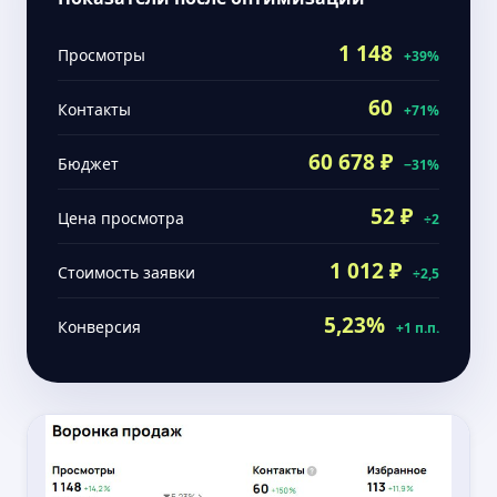
1 148
Просмотры
+39%
60
Контакты
+71%
60 678 ₽
Бюджет
−31%
52 ₽
Цена просмотра
÷2
1 012 ₽
Стоимость заявки
÷2,5
5,23%
Конверсия
+1 п.п.