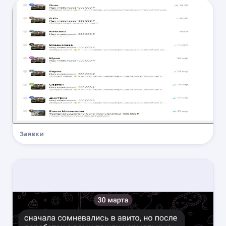
Найдем конкурентов и расскажем
про их результаты
Расскажем, какую стратегию
нужно использовать
Подготовим прогноз бюджета
и результатов на основе своего
опыта в вашей нише
Стоимость работы
от
20 000
₽
в месяц
Получить прогноз БЕСПЛАТНО
Заявки