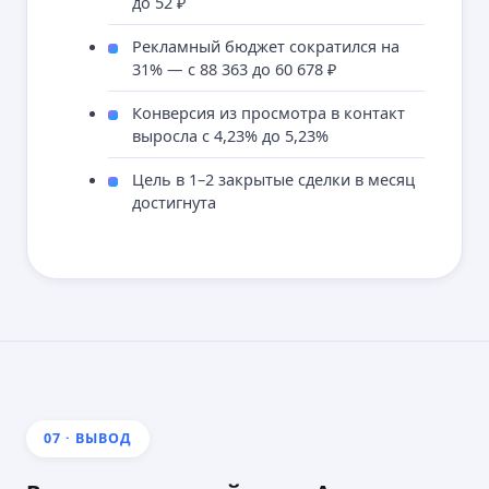
до 52 ₽
+7 939 899 54 57
Офис: г. Москва, Авиамоторная улица, 50
Рекламный бюджет сократился на
Работаем по всей России.
31% — с 88 363 до 60 678 ₽
Медийная реклама
Услуги
Конверсия из просмотра в контакт
О компании Avilance (Авиланс)
Контакты
выросла с 4,23% до 5,23%
Полезные инструменты
Кейсы
Цель в 1–2 закрытые сделки в месяц
avilance@yandex.ru
достигнута
ОГРНИП: 323508100171816
ИНН: 504700647411
Юр. адрес: Московская область, Химки, Московская улица, 1
ИП Воробьева Ольга Геннадьевна Avilance / Авиланс
Политика конфиденциальности
Публичная оферта
07 · ВЫВОД