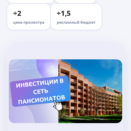
÷2
÷1,5
цена просмотра
рекламный бюджет