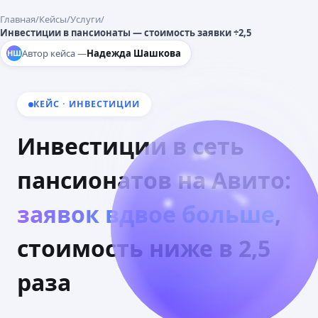
Главная
/
Кейсы
/
Услуги
/
Инвестиции в пансионаты — стоимость заявки ÷2,5
Автор кейса —
Надежда Шашкова
НШ
КЕЙС · ИНВЕСТИЦИИ
Инвестиции в сеть
пансионатов на Авито:
заявок вдвое больше
,
стоимость ниже в 2,5
раза