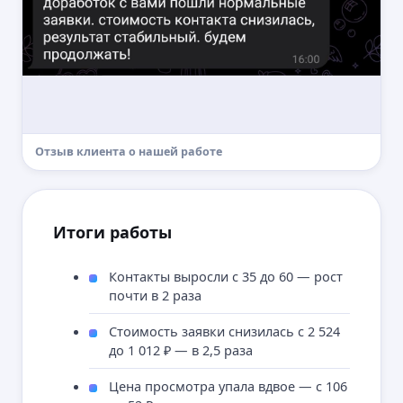
Активно ведем каналы в соцсетях,
выступаем спикерами
Отзыв клиента о нашей работе
на мероприятиях, снимаем видео
и пишем статьи для Дзен
Подписывайтесь!
Итоги работы
Контакты выросли с 35 до 60 — рост
почти в 2 раза
Стоимость заявки снизилась с 2 524
до 1 012 ₽ — в 2,5 раза
Цена просмотра упала вдвое — с 106
Написать в Телеграм