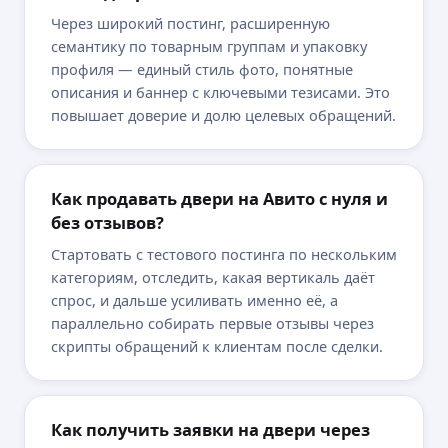
Через широкий постинг, расширенную
семантику по товарным группам и упаковку
Изучим рынок, выдачу и уровень
спроса
профиля — единый стиль фото, понятные
Найдем конкурентов и расскажем
описания и баннер с ключевыми тезисами. Это
про их результаты
повышает доверие и долю целевых обращений.
Расскажем, какую стратегию
нужно использовать
Подготовим прогноз бюджета
и результатов на основе своего
Как продавать двери на Авито с нуля и
опыта в вашей нише
без отзывов?
Стоимость работы
от
20 000
₽
в месяц
Стартовать с тестового постинга по нескольким
категориям, отследить, какая вертикаль даёт
Получить прогноз БЕСПЛАТНО
спрос, и дальше усиливать именно её, а
параллельно собирать первые отзывы через
скрипты обращений к клиентам после сделки.
Как получить заявки на двери через