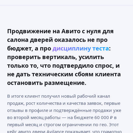
Написать в Телеграм
+7 939 899 54 57
Продвижение на Авито с нуля для
Офис: г. Москва, Авиамоторная улица, 50
Работаем по всей России.
салона дверей оказалось не про
Медийная реклама
Услуги
бюджет, а про
дисциплину теста
:
О компании Avilance (Авиланс)
Контакты
проверить вертикаль, усилить
Полезные инструменты
Кейсы
только то, что подтвердило спрос, и
avilance@yandex.ru
не дать техническим сбоям клиента
остановить размещение.
ОГРНИП: 323508100171816
ИНН: 504700647411
Юр. адрес: Московская область, Химки, Московская улица, 1
В итоге клиент получил новый рабочий канал
ИП Воробьева Ольга Геннадьевна Avilance / Авиланс
Политика конфиденциальности
продаж, рост количества и качества заявок, первые
Публичная оферта
отзывы в профиле и подтверждённые продажи уже
во второй месяц работы — на бюджете 60 000 ₽ в
первый месяц и строгом ограничении по гео. Этот
кейс авито двери Avilance показывает, что грамотно