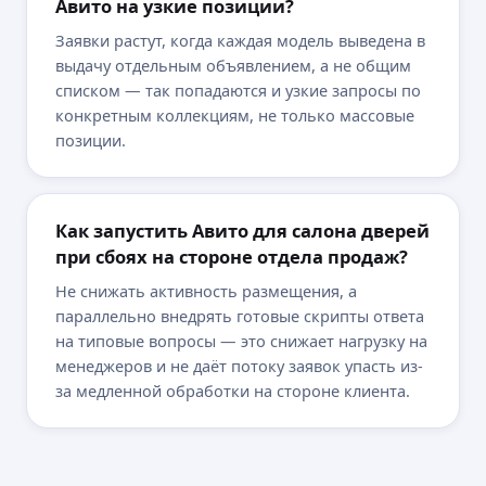
Авито на узкие позиции?
Заявки растут, когда каждая модель выведена в
выдачу отдельным объявлением, а не общим
списком — так попадаются и узкие запросы по
конкретным коллекциям, не только массовые
позиции.
Как запустить Авито для салона дверей
Активно ведем каналы в соцсетях,
выступаем спикерами
при сбоях на стороне отдела продаж?
на мероприятиях, снимаем видео
Не снижать активность размещения, а
и пишем статьи для Дзен
параллельно внедрять готовые скрипты ответа
Подписывайтесь!
на типовые вопросы — это снижает нагрузку на
менеджеров и не даёт потоку заявок упасть из-
за медленной обработки на стороне клиента.