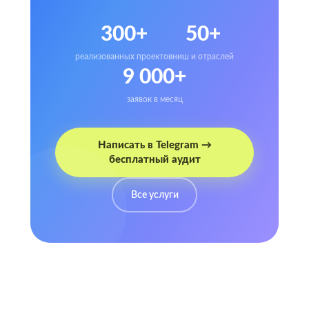
300+
50+
реализованных проектов
ниш и отраслей
9 000+
заявок в месяц
Написать в Telegram →
бесплатный аудит
Все услуги