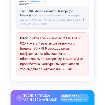
Кейс БФЛ · Авито кабинет · Октябрь (до
Avilance).
6 активных объявлений. Просмотры:
282 (↓74,9%). Контакты: 30 (↓25%). CPL: 2 025,9 ₽.
Бюджет: 60 777,81 ₽.
Итог:
6 объявлений вместо 200+, CPL 2
026 ₽ — в 2,7 раза выше рыночного.
Бюджет 60 778 ₽ расходовался
неэффективно: объявления не
обновлялись по алгоритму, семантика не
проработана, конкуренты удерживали
топ выдачи по ключам ниши БФЛ.
ПОСЛЕ ЗАПУСКА:
НИША: БФЛ ·
✓
АГЕНТСТВО AVILANCE
ЯНВАРЬ–ФЕВРАЛЬ