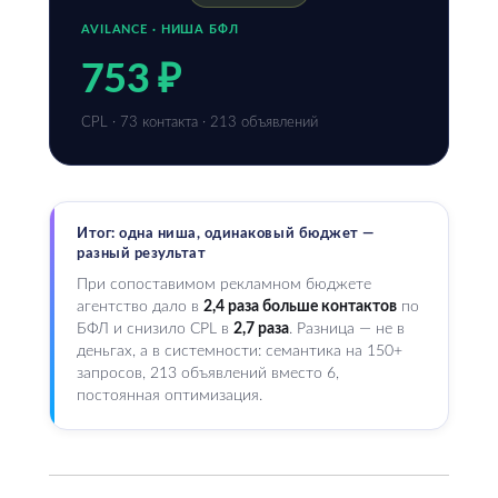
AVILANCE · НИША БФЛ
753 ₽
CPL · 73 контакта · 213 объявлений
Итог: одна ниша, одинаковый бюджет —
разный результат
При сопоставимом рекламном бюджете
агентство дало в
2,4 раза больше контактов
по
БФЛ и снизило CPL в
2,7 раза
. Разница — не в
деньгах, а в системности: семантика на 150+
запросов, 213 объявлений вместо 6,
постоянная оптимизация.