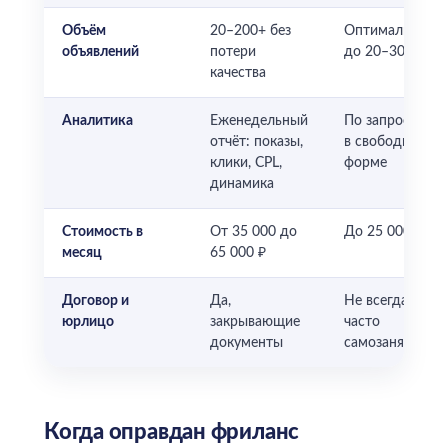
Объём
20–200+ без
Оптимально
объявлений
потери
до 20–30
качества
Аналитика
Еженедельный
По запросу,
отчёт: показы,
в свободной
клики, CPL,
форме
динамика
Стоимость в
От 35 000 до
До 25 000 ₽
месяц
65 000 ₽
Договор и
Да,
Не всегда,
юрлицо
закрывающие
часто
документы
самозанятый
Когда оправдан фриланс