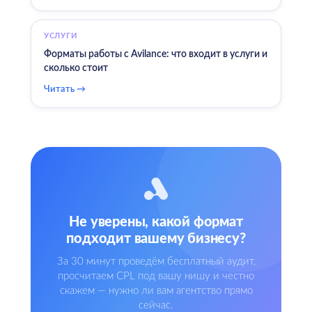
УСЛУГИ
Форматы работы с Avilance: что входит в услуги и
сколько стоит
Читать →
Не уверены, какой формат
подходит вашему бизнесу?
За 30 минут проведём бесплатный аудит,
просчитаем CPL под вашу нишу и честно
скажем — нужно ли вам агентство прямо
сейчас.