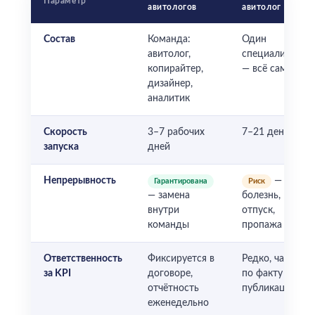
Параметр
авитологов
авитолог
Состав
Команда:
Один
авитолог,
специалист
копирайтер,
— всё сам
дизайнер,
аналитик
Скорость
3–7 рабочих
7–21 день
запуска
дней
Непрерывность
—
Гарантирована
Риск
— замена
болезнь,
внутри
отпуск,
команды
пропажа
Ответственность
Фиксируется в
Редко, чаще
за KPI
договоре,
по факту
отчётность
публикаций
еженедельно