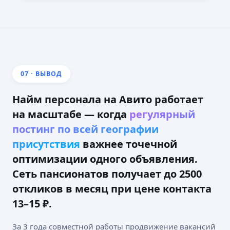
07 · ВЫВОД
Написать в Телеграм
Найм персонала на Авито работает
+7 939 899 54 57
на масштабе — когда
регулярный
Офис: г. Москва, Авиамоторная улица, 50
постинг по всей географии
Работаем по всей России.
Медийная реклама
Услуги
присутствия
важнее точечной
О компании Avilance (Авиланс)
Контакты
оптимизации одного объявления.
Полезные инструменты
Сеть пансионатов получает до 2500
Кейсы
откликов в месяц при цене контакта
avilance@yandex.ru
13–15 ₽.
ОГРНИП: 323508100171816
ИНН: 504700647411
За 3 года совместной работы продвижение вакансий
Юр. адрес: Московская область, Химки, Московская улица, 1