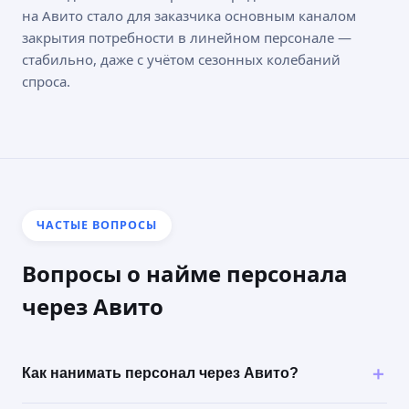
ИП Воробьева Ольга Геннадьевна Avilance / Авиланс
на Авито стало для заказчика основным каналом
Политика конфиденциальности
закрытия потребности в линейном персонале —
Публичная оферта
стабильно, даже с учётом сезонных колебаний
спроса.
ЧАСТЫЕ ВОПРОСЫ
Вопросы о найме персонала
через Авито
Как нанимать персонал через Авито?