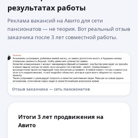
результатах работы
Подготовим прогноз
Реклама вакансий на Авито для сети
бюджета и
результатов
бесплатно
пансионатов — не теория. Вот реальный отзыв
заказчика после 3 лет совместной работы.
0 ₽
20 000 ₽
Изучим рынок, выдачу и уровень
спроса
Найдем конкурентов и расскажем
про их результаты
Расскажем, какую стратегию
нужно использовать
Отзыв заказчика — сеть пансионатов
Подготовим прогноз бюджета
и результатов на основе своего
опыта в вашей нише
Итоги 3 лет продвижения на
Стоимость работы
от
20 000
₽
в месяц
Авито
Получить прогноз БЕСПЛАТНО