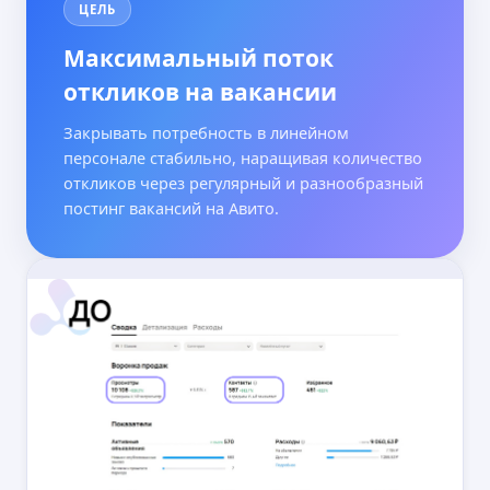
ЦЕЛЬ
Максимальный поток
откликов на вакансии
Закрывать потребность в линейном
персонале стабильно, наращивая количество
откликов через регулярный и разнообразный
постинг вакансий на Авито.