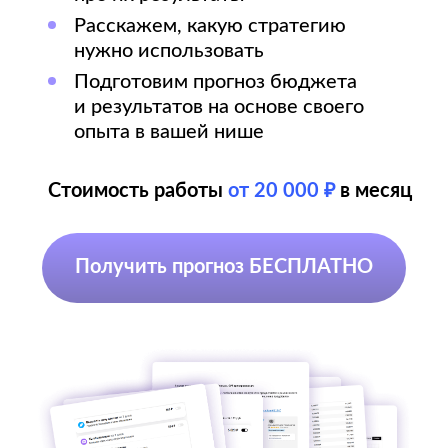
Написать в Телеграм
+7 939 899 54 57
Офис: г. Москва, Авиамоторная улица, 50
Работаем по всей России.
Медийная реклама
Услуги
О компании Avilance (Авиланс)
Контакты
Полезные инструменты
Кейсы
avilance@yandex.ru
ОГРНИП: 323508100171816
ИНН: 504700647411